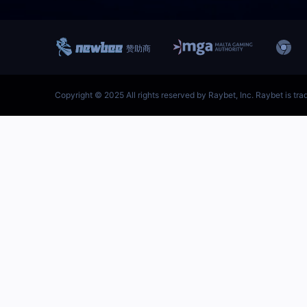
跳
至
内
容