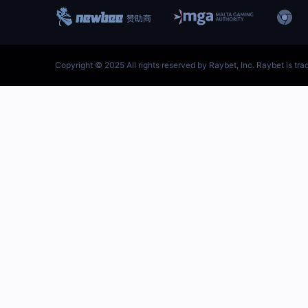
跳
至
内
容